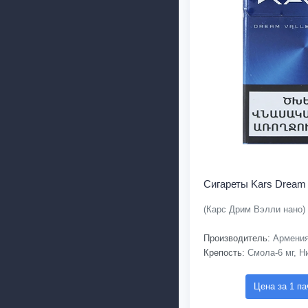
Сигареты Kars Dream 
(Карс Дрим Вэлли нано)
Производитель:
Армени
Крепость:
Смола-6 мг, Ни
Цена за 1 па