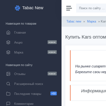
Tabac New
Tabac new
»
Марка
» Kar
Навигация по товарам
Главная
Купить Kars оптом
Акциз
новое
Марка
новое
Навигация по сайту
На рынке сигарет
Берегите свои не
Отзывы
новое
Расширенный поиск
Информация,
Последние товары
+50
Комментарии