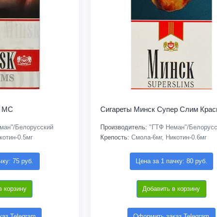
и МС
Сигареты Минск Супер Слим Кра
ман"/Белорусский
Производитель:
"ГТФ Неман"/Белорусс
котин-0.5мг
Крепость:
Смола-6мг, Никотин-0.6мг
чку: 75 руб.
Цена за 1 пачку: 80 руб.
в корзину
Добавить в корзину
аз Telegram
Оформить заказ Telegram