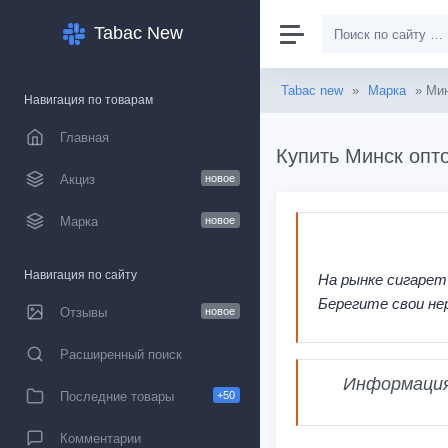
Tabac New
Tabac new
»
Марка
» Ми
Навигация по товарам
Главная
Купить Минск опто
Акциз
новое
Марка
новое
Навигация по сайту
На рынке сигарет
Берегите свои не
Отзывы
новое
Расширенный поиск
Информация,
Последние товары
+50
Комментарии