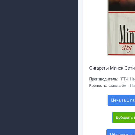
Сигареты Минск Сит
Производитель:
"ГТФ Не
Крепость:
Смола-6мг, Ни
Цена за 1 па
Добавить 
Оформить зак