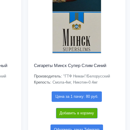
сный
Сигареты Минск Супер Слим Синий
кий
Производитель:
"ГТФ Неман"/Белорусский
Крепость:
Смола-4мг, Никотин-0.4мг
Цена за 1 пачку: 80 руб.
Добавить в корзину
Оформить заказ Telegram