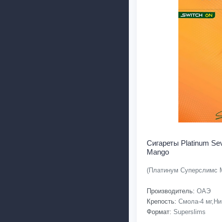
Сигареты Platinum Sev
Mango
(Платинум Суперслимс 
Производитель:
ОАЭ
Крепость:
Смола-4 мг,Ник
Формат:
Superslims