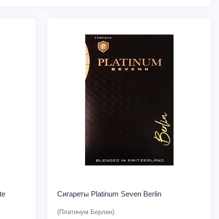
te
Сигареты Platinum Seven Berlin
(Платинум Берлин)