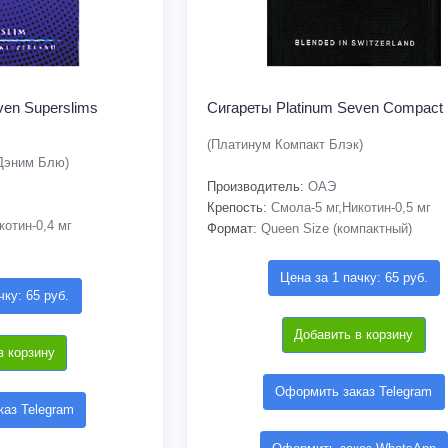
ven Superslims
Сигареты Platinum Seven Compact 
(Платинум Компакт Блэк)
Дэним Блю)
Производитель:
ОАЭ
Крепость:
Смола-5 мг,Никотин-0,5 мг
отин-0,4 мг
Формат:
Queen Size (компактный)
Цена за 1 пачку: 65 руб.
чку: 65 руб.
Добавить в корзину
в корзину
Оформить заказ Telegram
аз Telegram