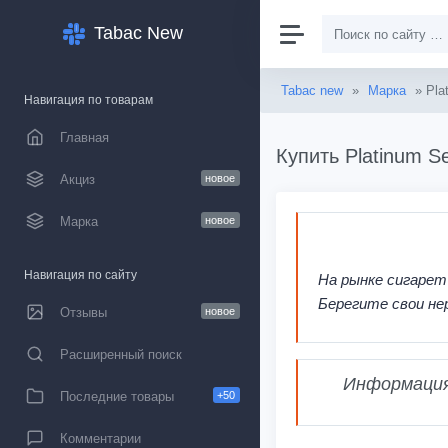
Tabac New
Tabac new
»
Марка
» Pla
Навигация по товарам
Главная
Купить Platinum S
Акциз
новое
Марка
новое
Навигация по сайту
На рынке сигарет
Берегите свои не
Отзывы
новое
Расширенный поиск
Информация,
Последние товары
+50
Комментарии