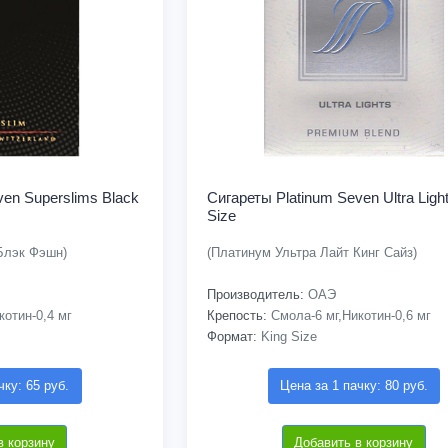
ven Superslims Black
Сигареты Platinum Seven Ultra Light
Size
Блэк Фэшн)
(Платинум Ультра Лайт Кинг Сайз)
Производитель:
ОАЭ
отин-0,4 мг
Крепость:
Смола-6 мг,Никотин-0,6 мг
Формат:
King Size
чку: 65 руб.
Цена за 1 пачку: 80 руб.
в корзину
Добавить в корзину