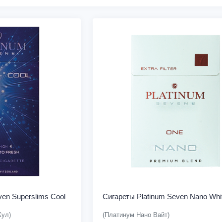
ven Superslims Cool
Сигареты Platinum Seven Nano Whi
Кул)
(Платинум Нано Вайт)