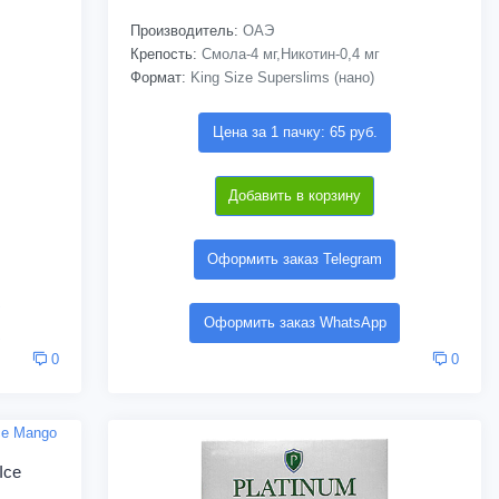
Производитель:
ОАЭ
Крепость:
Смола-4 мг,Никотин-0,4 мг
Формат:
King Size Superslims (нано)
Цена за 1 пачку: 65 руб.
Добавить в корзину
Оформить заказ Telegram
Оформить заказ WhatsApp
0
0
Ice