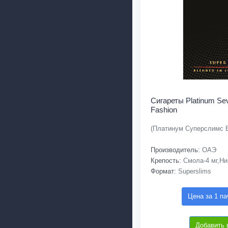
Сигареты Platinum Se
Fashion
(Платинум Суперслимс 
Производитель:
ОАЭ
Крепость:
Смола-4 мг,Ник
Формат:
Superslims
Цена за 1 па
Добавить 