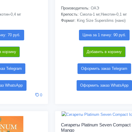
Производитель:
ОАЭ
отин-0,4 мг
Крепость:
Смола-1 мг,Никотин-0,1 мг
Формат:
King Size Superslims (нано)
чку: 70 руб.
Цена за 1 пачку: 90 руб.
в корзину
Добавить в корзину
аз Telegram
Оформить заказ Telegram
аз WhatsApp
Оформить заказ WhatsApp
0
Сигареты Platinum Seven Compact 
Mango