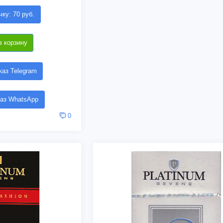
чку: 70 руб.
в корзину
аз Telegram
аз WhatsApp
0